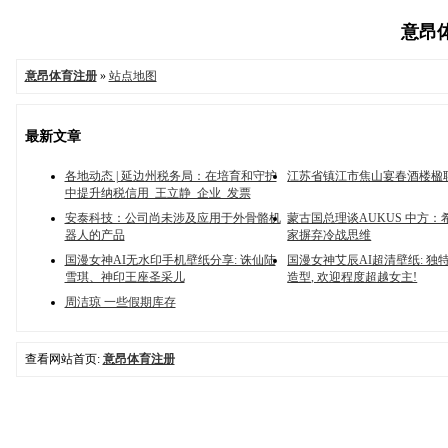
意昂体
意昂体育注册
»
站点地图
最新文章
各地动态 | 延边州税务局：在培育和守护
江苏省镇江市焦山宴春酒楼楹
中提升纳税信用_王立静_企业_发票
安泰科技：公司尚未涉及应用于外骨骼机
蒙古国总理谈AUKUS 中方：
器人的产品
家摒弃冷战思维
国漫女神AI无水印手机壁纸分享: 诛仙陆
国漫女神艾辰AI超清壁纸: 独
雪琪、神印王座圣采儿
造型, 欢迎程度超越女主!
周洁琼 一些假期库存
查看网站首页:
意昂体育注册