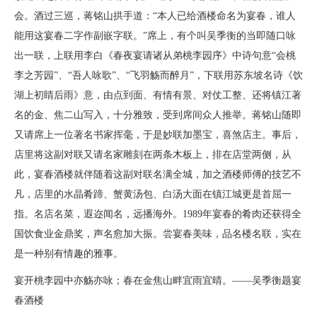
会。酒过三巡，蒋铭山拱手道：“本人已给酒楼命名为宴春，谁人
能用这宴春二字作副嵌字联。”席上，有个叫吴季衡的当即随口咏
出一联，上联用李白《春夜宴请诸从弟桃李园序》中诗句意“会桃
李之芳园”、“吾人咏歌”、“飞羽觞而醉月”，下联用苏东坡名诗《饮
湖上初睛后雨》意，由点到面、有情有景、对仗工整、还将镇江著
名的金、焦二山写入，十分雅致，受到席间众人推举。蒋铭山随即
又请席上一位著名书家挥毫，于是妙联加墨宝，喜煞店主。事后，
店里将这副对联又请名家雕刻在两条木板上，排在店堂两侧，从
此，宴春酒楼就伴随着这副对联名满全城，加之酒楼师傅的技艺不
凡，店里的水晶肴蹄、蟹黄汤包、白汤大面在镇江城更是首屈一
指。名店名菜，遐迩闻名，远播海外。1989年宴春的肴肉还获得全
国饮食业金鼎奖，声名愈加大振。尝宴春美味，品名楼名联，实在
是一种别有情趣的雅事。
宴开桃李园中亦觞亦咏；春在金焦山畔宜雨宜晴。——吴季衡题宴
春酒楼