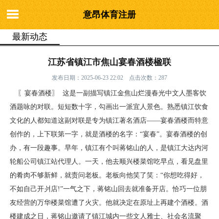
意昂体育注册
最新动态
你的位置：
意昂体育注册
>
最新动态
> 江苏省镇江市焦山宴春酒楼楹联
江苏省镇江市焦山宴春酒楼楹联
发布日期：2025-06-23 22:02 点击次数：287
〖宴春酒楼〗 这是一副描写镇江金焦山烂漫春光中文人墨客饮
酒题咏的对联。短短数十字，勾画出一派宜人景色。熟悉镇江饮食
文化的人都知道这副对联是专为镇江著名酒店——宴春酒楼而特意
创作的，上下联第一字，就是酒楼的名字：“宴春”。宴春酒楼的创
办，有一段趣事。早年，镇江有个叫蒋铭山的人，是镇江大达内河
轮船公司镇江站代理人。一天，他去顺兴楼菜馆吃早点，看见盘里
的肴肉不够新鲜，就责问老板。老板向他笑了笑：“你想吃得好，
不如自己开爿店!”一气之下，蒋铭山回去就准备开店。恰巧一位朋
友经营的万华楼菜馆遭了火灾。他就决定在原址上再建个酒楼。酒
楼建成之日，蒋铭山邀请了镇江城内一些文人雅士、社会名流聚